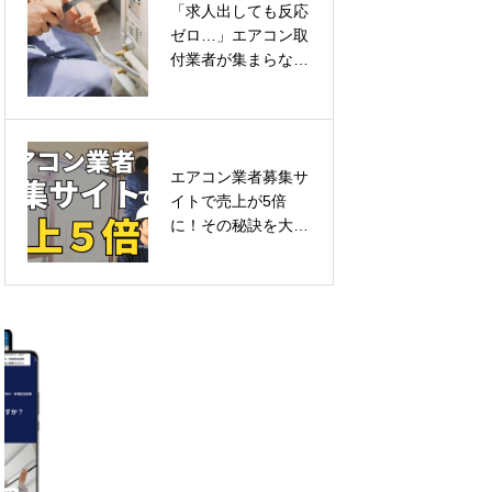
「求人出しても反応
ゼロ…」エアコン取
株式会社BRAVE 様
付業者が集まらない
本当の理由とは？
エアコン業者募集サ
株式会社ANDMORE
イトで売上が5倍
様
に！その秘訣を大公
開