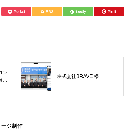
ホーム
Pocket
RSS
feedly
Pin it
Home
ブログ
Blog
コン
事業概要
株式会社BRAVE 様
得る
ント
お問い合わせ
ページ制作