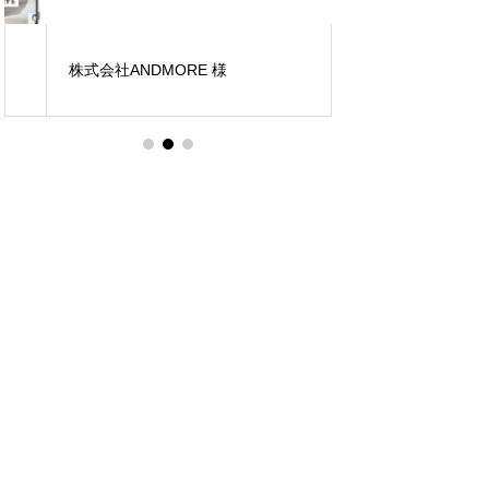
エアコン業者募集サ
株式会社ANDMORE 様
に！その秘訣を大