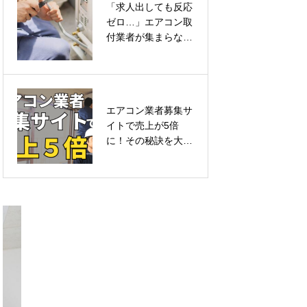
「求人出しても反応
【人手不足解消】信
ゼロ…」エアコン取
頼できるエアコン取
付業者が集まらない
付業者を集めるため
本当の理由とは？
の成功ポイント
エアコン業者募集サ
「求人出しても反応
イトで売上が5倍
ゼロ…」エアコン取
に！その秘訣を大公
付業者が集まらない
開
本当の理由とは？