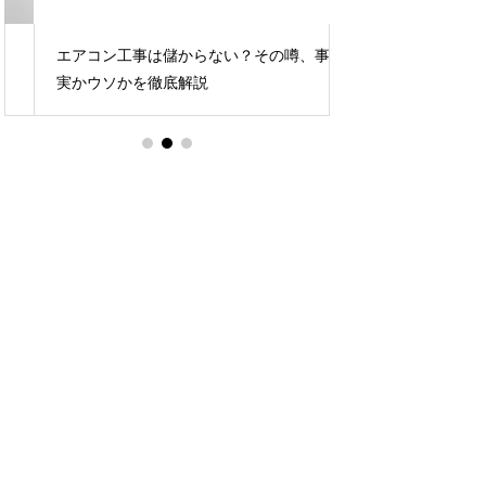
エアコン工事は儲からない？その噂、事
エアコン業者募集サ
実かウソかを徹底解説
に！その秘訣を大